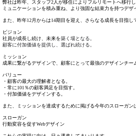
弊社は昨年、スタッフ2人が移住によりフルリモートへ移行
ミュニケーションを積み重ね、より強固な結束力を持つデザ
また、昨年12月からは14期目を迎え、さらなる成長を目指
ビジョン
社員が成長し続け、未来を
築く場となる。
顧客に付加価値を提供し、選ばれ続ける。
ミッション
成果に繋がるデザインで、顧客にとって最強のデザインチー
バリュー
・顧客の最大の理解者となる。
・常に101％の顧客満足を目指す。
・付加価値をデザインする。
また、ミッションを達成するために掲げる今年のスローガン
スローガン
行動変容を促すWebデザイン
これらの実現に向け、日々邁進してまいります。